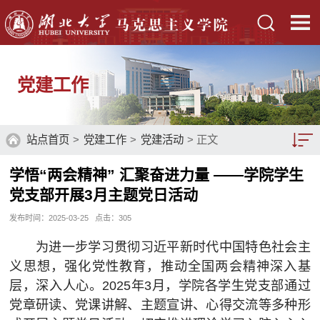
党建工作
站点首页
>
党建工作
>
党建活动
> 正文
学悟“两会精神” 汇聚奋进力量 ——学院学生
党建活动
党支部开展3月主题党日活动
党校工作
发布时间：2025-03-25
点击：
305
专题学习
为进一步学习贯彻习近平新时代中国特色社会主
义思想，强化党性教育，推动全国两会精神深入基
学习资料
层，深入人心。2025年3月，学院各学生党支部通过
党章研读、党课讲解、主题宣讲、心得交流等多种形