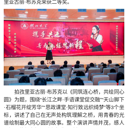
里亚古丽·布苏克荣获二等奖。
毕业生工作
学习天地
青马之声
拍孜里亚古丽·布苏克以《同筑连心桥，共绘同心
圆》为题，围绕“长江之畔·手语课堂促交融”“天山脚下
·石榴花开绽芳华”“思政课堂·知行致远织绮梦”等3个坐
标，讲述了自己在无声处构筑理解之桥，用青春的光
谱绘制最大同心圆的故事。整个演讲声情并茂，感人