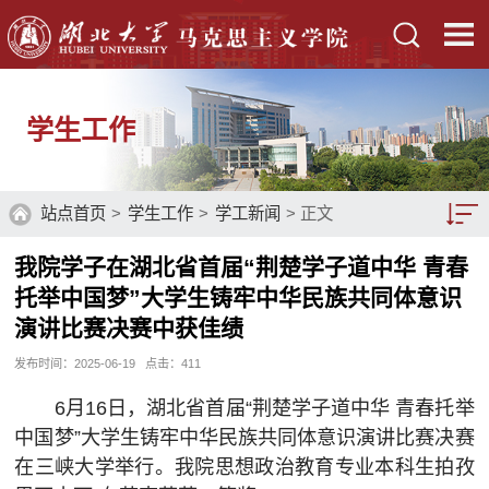
学生工作
站点首页
>
学生工作
>
学工新闻
> 正文
我院学子在湖北省首届“荆楚学子道中华 青春
党团建设
托举中国梦”大学生铸牢中华民族共同体意识
管理制度
演讲比赛决赛中获佳绩
发布时间：2025-06-19
点击：
411
学工平台
6月16日，湖北省首届“荆楚学子道中华 青春托举
学工新闻
中国梦”大学生铸牢中华民族共同体意识演讲比赛决赛
学生风采
在三峡大学举行。我院思想政治教育专业本科生拍孜