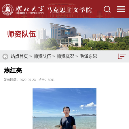
师资队伍
站点首页
>
师资队伍
>
师资概况
>
毛泽东思
想和中国特色社会主义理论体系概论教研室
>
燕红亮
教师队伍
发布时间：2022-09-23
讲师
> 正文
点击：
3991
师资概况
硕士生导师
博士生导师