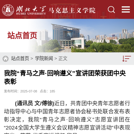
站点首页
站点首页
>
学院新闻
> 正文
我院“青马之声·回响遵义”宣讲团荣获团中央
学院新闻
表彰
通知公告
发布时间：2025-07-08
点击：
185
(通讯员 文/傅徐)
近日，共青团中央青年志愿者行
动指导中心与中国青年志愿者协会秘书处联合发布表
彰决定，我院“青马之声·回响遵义”志愿宣讲团在
“2024全国大学生遵义会议精神志愿宣讲活动”中表现