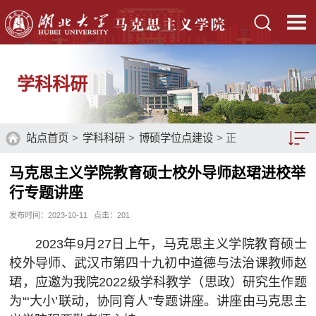
学科科研
站点首页
>
学科科研
>
博硕学位点建设
> 正
文
马克思主义学院教育硕士校外导师赵珺进校举
博硕学位点建设
行专题讲座
省级重点学科
发布时间：2023-10-11
点击：
201
科学研究
2023年9月27日上午，马克思主义学院教育硕士
校外导师、武汉市第四十九初中道德与法治课教师赵
博士后流动站
珺，应邀为我院2022级学科教学（思政）研究生作题
社会服务
为“‘大小’联动，协同育人”专题讲座。讲座由马克思主