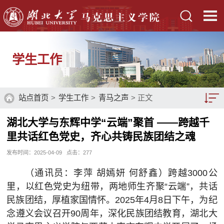
学生工作
站点首页
>
学生工作
>
青马之声
> 正文
湖北大学与东辉中学“云端”聚首 ——跨越千
党团建设
里共话红色党史，齐心共铸民族团结之魂
管理制度
发布时间：2025-04-09
点击：
277
学工平台
（通讯员：李萍 胡嫣妍 何舒鑫）跨越3000公
里，以红色党史为纽带，两地师生齐聚“云端”，共话
学工新闻
民族团结，厚植家国情怀。2025年4月8日下午，为纪
学生风采
念遵义会议召开90周年，深化民族团结教育，湖北大