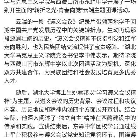
学马克思主义学院与西藏山南市东辉中学开展了一场
毕业生工作
别开生面的“转折之光·青春向党”云端主题团课活动。
学习天地
云端的一段《遵义会议》纪录片带领两地学子回
溯中国共产党发展历程中的关键转折点，生动再现那
青马之声
段波澜壮阔的历史。“遵义会议精神不仅指引党和红军
走向胜利，也为民族团结交流提供了宝贵经验。”湖北
大学马克思主义学院党委书记李中伟表示，期待学院
与西藏山南市东辉中学以此次团课活动为契机，深化
双方共建合作，为民族团结和社会发展培育更多优秀
人才。
随后，湖北大学博士生姚君邦以“学习遵义会议精
神”为主题，从遵义会议的历史背景、会议过程和决议
内容、历史地位和精神内涵四个方面展开宣讲。结合
实际，他深入阐述了“独立自主”精神在西藏建设中的
传承和实践。宣讲结束后，东辉中学团校学员通过线
上平台积极参与遵义会议党史知识竞答环节，围绕遵