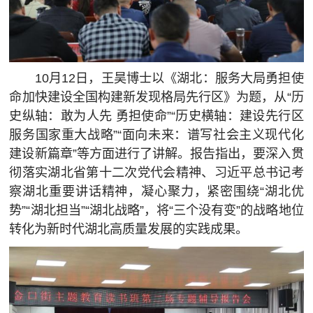
1
0
月
1
2
日，王昊博士以《湖北：服务大局
勇担使
命
加快建设全国构建新发现格局先行区》为题，从
“历
史纵轴：敢为人先 勇担使命”“历史横轴：建设先行区
服务国家重大战略”“面向未来：谱写社会主义现代化
建设新篇章”等方面进行了讲解。报告指出，要深入贯
彻落实湖北省第十二次党代会精神、习近平总书记考
察湖北重要讲话精神，凝心聚力，紧密围绕“湖北优
势”“湖北担当”“湖北战略”，将“三个没有变”的战略地位
转化为新时代湖北高质量发展的实践成果。