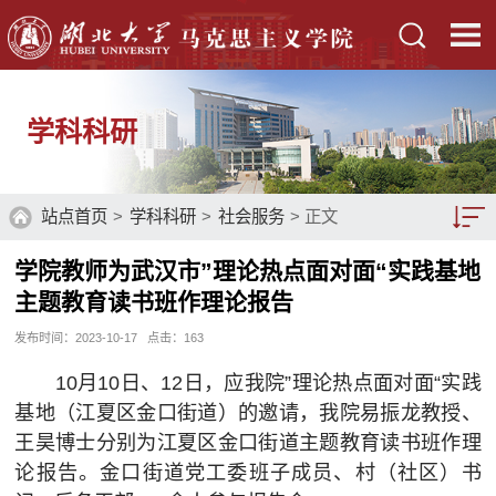
学科科研
站点首页
>
学科科研
>
社会服务
> 正文
学院教师为武汉市”理论热点面对面“实践基地
博硕学位点建设
主题教育读书班作理论报告
省级重点学科
发布时间：2023-10-17
点击：
163
科学研究
1
0
月
1
0
日、
1
2
日，应我院
”理论热点面对面“实践
基地（江夏区金口街道）的邀请，我院易振龙教授、
博士后流动站
王昊博士分别为江夏区金口街道主题教育读书班作理
社会服务
论报告。金口街道党工委班子成员、村（社区）书