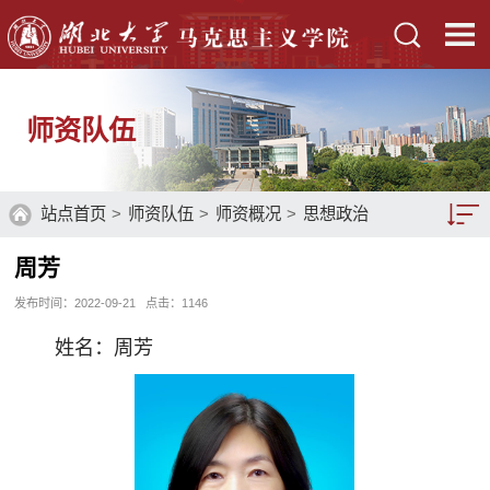
师资队伍
站点首页
>
师资队伍
>
师资概况
>
思想政治
教育系
>
教授
> 正文
周芳
教师队伍
发布时间：2022-09-21
点击：
1146
师资概况
姓名：周芳
硕士生导师
博士生导师