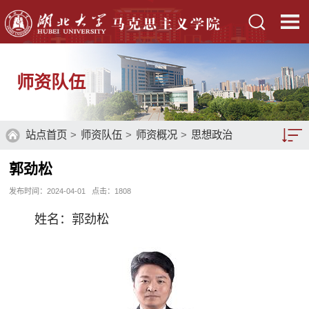
师资队伍
站点首页
>
师资队伍
>
师资概况
>
思想政治
教育系
>
教授
> 正文
郭劲松
教师队伍
发布时间：2024-04-01
点击：
1808
师资概况
姓名：郭劲松
硕士生导师
博士生导师