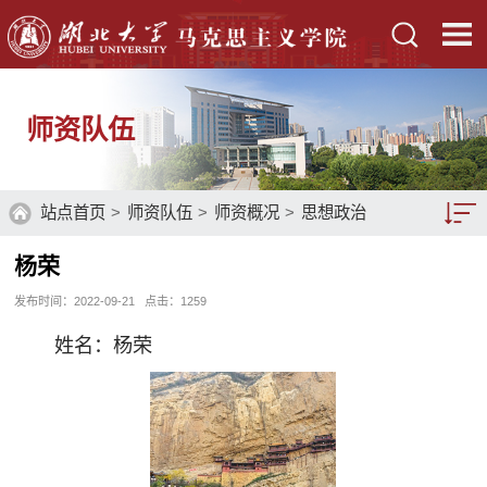
师资队伍
站点首页
>
师资队伍
>
师资概况
>
思想政治
教育系
>
教授
> 正文
杨荣
教师队伍
发布时间：2022-09-21
点击：
1259
师资概况
姓名：杨荣
硕士生导师
博士生导师