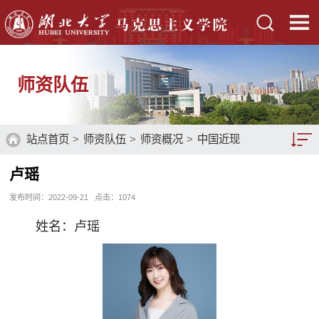
师资队伍
站点首页
>
师资队伍
>
师资概况
>
中国近现
代史纲要教研室
>
讲师
> 正文
卢瑶
教师队伍
发布时间：2022-09-21
点击：
1074
师资概况
姓名：卢瑶
硕士生导师
博士生导师