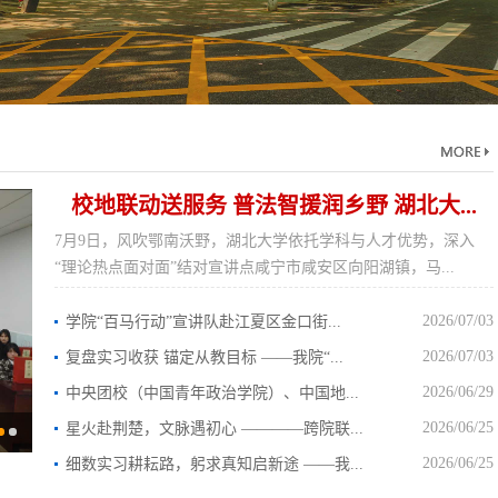
校地联动送服务 普法智援润乡野 湖北大...
7月9日，风吹鄂南沃野，湖北大学依托学科与人才优势，深入
“理论热点面对面”结对宣讲点咸宁市咸安区向阳湖镇，马...
2026/07/03
学院“百马行动”宣讲队赴江夏区金口街...
2026/07/03
复盘实习收获 锚定从教目标 ——我院“...
2026/06/29
中央团校（中国青年政治学院）、中国地...
2026/06/25
星火赴荆楚，文脉遇初心 ————跨院联...
2026/06/25
细数实习耕耘路，躬求真知启新途 ——我...