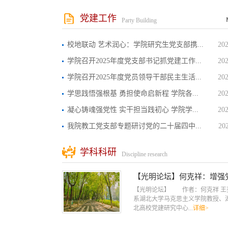
党建工作
Party Building
校地联动 艺术润心：学院研究生党支部携...
202
学院召开2025年度党支部书记抓党建工作...
202
学院召开2025年度党员领导干部民主生活...
202
学思践悟强根基 勇担使命启新程 学院各...
202
凝心铸魂强党性 实干担当践初心 学院学...
202
我院教工党支部专题研讨党的二十届四中...
202
学科科研
Discipline research
【光明论坛】何克祥：增强
养，树...
【光明论坛】 作者：何克祥 王
系湖北大学马克思主义学院教授、
北高校党建研究中心...
详细>